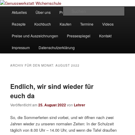
Zum
Zum
Unsere Homepage
Inhalt
sekundären
Hauptmenü
Such
Aktuelles
Über uns
Produkte
Bilder
Partner
wechseln
Inhalt
wechseln
Genusswerkstatt Wichernschule
Rezepte
Kochbuch
Kaufen
Termine
Videos
Preise und Auszeichnungen
Pressespiegel
Kontakt
Impressum
Datenschutzerklärung
ARCHIV FÜR DEN MONAT:
AUGUST 2022
Endlich, wir sind wieder für
euch da
Veröffentlicht am
25. August 2022
von
Lehrer
So, die Sommerferien sind vorbei, und wir öffnen nach zwei
Jahren wieder zu unseren normalen Zeiten: In der Schulzeit
täglich von 8.00 Uhr – 14.00 Uhr, und wenn die Tafel draußen