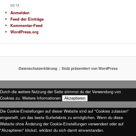
META
Anmelden
Feed der Einträge
Kommentar-Feed
WordPress.org
Datenschutzerklärung
Stolz präsentiert von WordPress
Durch die weitere Nutzung der Seite stimmst du der Verwendung von
Cookies zu.
Weitere Informationen
Akzeptieren
Die Cookie-Einstellungen auf dieser Website sind auf "Cookies zulassen"
eingestellt, um das beste Surferlebnis zu ermöglichen. Wenn du diese
Website ohne Änderung der Cookie-Einstellungen verwendest oder auf
"Akzeptieren" klickst, erklärst du sich damit einverstanden.