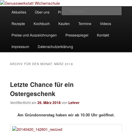
Zum
Zum
Unsere Homepage
Inhalt
sekundären
Hauptmenü
Such
Aktuelles
Über uns
Produkte
Bilder
Partner
wechseln
Inhalt
wechseln
Genusswerkstatt Wichernschule
Rezepte
Kochbuch
Kaufen
Termine
Videos
Preise und Auszeichnungen
Pressespiegel
Kontakt
Impressum
Datenschutzerklärung
ARCHIV FÜR DEN MONAT:
MÄRZ 2018
Letzte Chance für ein
Ostergeschenk
Veröffentlicht am
26. März 2018
von
Lehrer
Am Gründonnerstag haben wir ab 10.00 Uhr geöffnet.