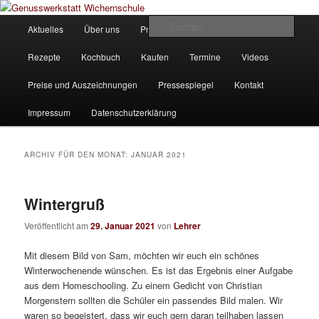
Zum
Zum
Unsere Homepage
Inhalt
sekundären
Hauptmenü
Such
Aktuelles
Über uns
Produkte
Bilder
Partner
wechseln
Inhalt
wechseln
Genusswerkstatt Wichernschule
Rezepte
Kochbuch
Kaufen
Termine
Videos
Preise und Auszeichnungen
Pressespiegel
Kontakt
Impressum
Datenschutzerklärung
ARCHIV FÜR DEN MONAT:
JANUAR 2021
Wintergruß
Veröffentlicht am
29. Januar 2021
von
Lehrer
Mit diesem Bild von Sam, möchten wir euch ein schönes
Winterwochenende wünschen. Es ist das Ergebnis einer Aufgabe
aus dem Homeschooling. Zu einem Gedicht von Christian
Morgenstern sollten die Schüler ein passendes Bild malen. Wir
waren so begeistert, dass wir euch gern daran teilhaben lassen