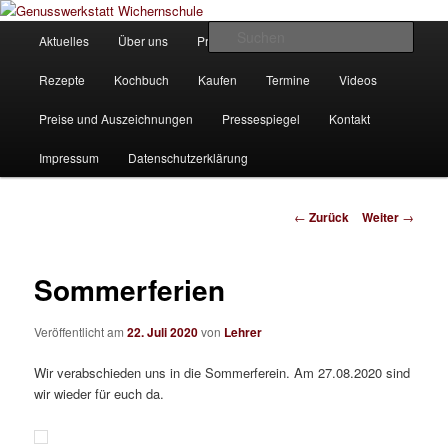
Zum
Unsere Homepage
Inhalt
Hauptmenü
Such
Aktuelles
Über uns
Produkte
Bilder
Partner
wechseln
Genusswerkstatt Wichernschule
Rezepte
Kochbuch
Kaufen
Termine
Videos
Preise und Auszeichnungen
Pressespiegel
Kontakt
Impressum
Datenschutzerklärung
Beitrags-
←
Zurück
Weiter
→
Navigation
Sommerferien
Veröffentlicht am
22. Juli 2020
von
Lehrer
Wir verabschieden uns in die Sommerferein. Am 27.08.2020 sind
wir wieder für euch da.