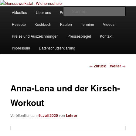
Zum
Unsere Homepage
Inhalt
Hauptmenü
Such
Aktuelles
Über uns
Produkte
Bilder
Partner
wechseln
Genusswerkstatt Wichernschule
Rezepte
Kochbuch
Kaufen
Termine
Videos
Preise und Auszeichnungen
Pressespiegel
Kontakt
Impressum
Datenschutzerklärung
Beitrags-
←
Zurück
Weiter
→
Navigation
Anna-Lena und der Kirsch-
Workout
Veröffentlicht am
9. Juli 2020
von
Lehrer