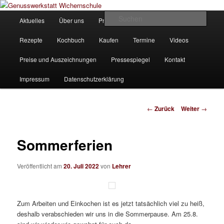
Zum
Unsere Homepage
Inhalt
Hauptmenü
Such
Aktuelles
Über uns
Produkte
Bilder
Partner
wechseln
Genusswerkstatt Wichernschule
Rezepte
Kochbuch
Kaufen
Termine
Videos
Preise und Auszeichnungen
Pressespiegel
Kontakt
Impressum
Datenschutzerklärung
Beitrags-
←
Zurück
Weiter
→
Navigation
Sommerferien
Veröffentlicht am
20. Juli 2022
von
Lehrer
Zum Arbeiten und Einkochen ist es jetzt tatsächlich viel zu heiß,
deshalb verabschieden wir uns in die Sommerpause. Am 25.8.