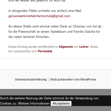
sind wir wieder wie gewohnt für euch da.
In dringenden Fällen schreibt uns einfach eine Mail
genusswerkstattwichernschule@gmail.com
An dieser Stelle noch einmal vielen Dank an Christian von hol ab
für die Patenschaft an einem Apfelbaum und Familie Gatzke für
die vielen leckeren Kirschen.
Dieser Eintrag wurde veröffentlicht in
Allgemein
von
Lehrer
. Setze
ein Lesezeichen zum
Permalink
.
Datenschutzerklärung
Stolz präsentiert von WordPress
Durch die weitere Nutzung der Seite stimmst du der Verwendung von
Cookies zu.
Weitere Informationen
Akzeptieren