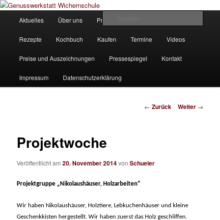
Zum
Unsere Homepage
Inhalt
Hauptmenü
Such
Aktuelles
Über uns
Produkte
Bilder
Partner
wechseln
Genusswerkstatt Wichernschule
Rezepte
Kochbuch
Kaufen
Termine
Videos
Preise und Auszeichnungen
Pressespiegel
Kontakt
Impressum
Datenschutzerklärung
Beitrags-
←
Zurück
Weiter
→
Navigation
Projektwoche
Veröffentlicht am
20. November 2014
von
Schueler
Projektgruppe „Nikolaushäuser, Holzarbeiten“
Wir haben Nikolaushäuser, Holztiere, Lebkuchenhäuser und kleine
Geschenkkisten hergestellt. Wir haben zuerst das Holz geschliffen.