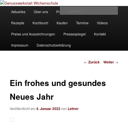
Zum
Unsere Homepage
Inhalt
Hauptmenü
Such
Aktuelles
Über uns
Produkte
Bilder
Partner
wechseln
Genusswerkstatt Wichernschule
Rezepte
Kochbuch
Kaufen
Termine
Videos
Preise und Auszeichnungen
Pressespiegel
Kontakt
Impressum
Datenschutzerklärung
Beitrags-
←
Zurück
Weiter
→
Navigation
Ein frohes und gesundes
Neues Jahr
Veröffentlicht am
4. Januar 2022
von
Lehrer