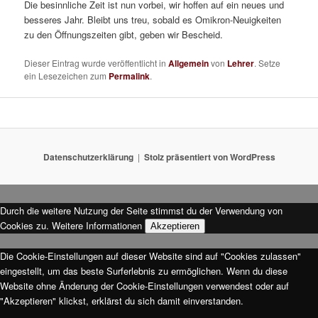
Die besinnliche Zeit ist nun vorbei, wir hoffen auf ein neues und
besseres Jahr. Bleibt uns treu, sobald es Omikron-Neuigkeiten
zu den Öffnungszeiten gibt, geben wir Bescheid.
Dieser Eintrag wurde veröffentlicht in
Allgemein
von
Lehrer
. Setze
ein Lesezeichen zum
Permalink
.
Datenschutzerklärung
Stolz präsentiert von WordPress
Durch die weitere Nutzung der Seite stimmst du der Verwendung von
Cookies zu.
Weitere Informationen
Akzeptieren
Die Cookie-Einstellungen auf dieser Website sind auf "Cookies zulassen"
eingestellt, um das beste Surferlebnis zu ermöglichen. Wenn du diese
Website ohne Änderung der Cookie-Einstellungen verwendest oder auf
"Akzeptieren" klickst, erklärst du sich damit einverstanden.