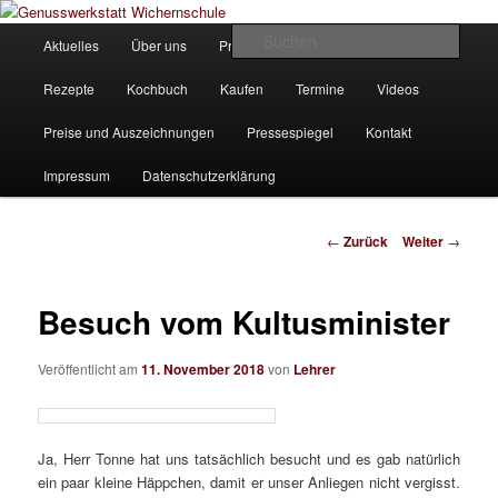
Zum
Unsere Homepage
Inhalt
Hauptmenü
Such
Aktuelles
Über uns
Produkte
Bilder
Partner
wechseln
Genusswerkstatt Wichernschule
Rezepte
Kochbuch
Kaufen
Termine
Videos
Preise und Auszeichnungen
Pressespiegel
Kontakt
Impressum
Datenschutzerklärung
Beitrags-
←
Zurück
Weiter
→
Navigation
Besuch vom Kultusminister
Veröffentlicht am
11. November 2018
von
Lehrer
Ja, Herr Tonne hat uns tatsächlich besucht und es gab natürlich
ein paar kleine Häppchen, damit er unser Anliegen nicht vergisst.