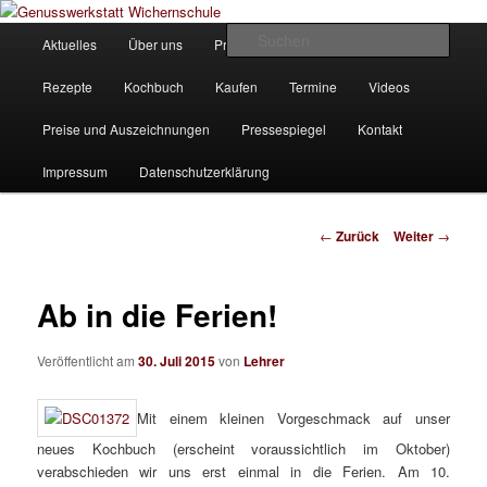
Zum
Unsere Homepage
Inhalt
Hauptmenü
Such
Aktuelles
Über uns
Produkte
Bilder
Partner
wechseln
Genusswerkstatt Wichernschule
Rezepte
Kochbuch
Kaufen
Termine
Videos
Preise und Auszeichnungen
Pressespiegel
Kontakt
Impressum
Datenschutzerklärung
Beitrags-
←
Zurück
Weiter
→
Navigation
Ab in die Ferien!
Veröffentlicht am
30. Juli 2015
von
Lehrer
Mit einem kleinen Vorgeschmack auf unser
neues Kochbuch (erscheint voraussichtlich im Oktober)
verabschieden wir uns erst einmal in die Ferien. Am 10.