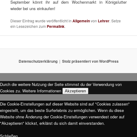
September könnt ihr auf dem Wochenmarkt in Königslutter
wieder bei uns einkaufen!
Dieser Eintrag wurde veröffentlicht in
Allgemein
von
Lehrer
. Setze
ein Lesezeichen zum
Permalink
.
Datenschutzerklärung
Stolz präsentiert von WordPress
Durch die weitere Nutzung der Seite stimmst du der Verwendung von
Cookies zu.
Weitere Informationen
Akzeptieren
Die Cookie-Einstellungen auf dieser Website sind auf "Cookies zulassen"
eingestellt, um das beste Surferlebnis zu ermöglichen. Wenn du diese
Website ohne Änderung der Cookie-Einstellungen verwendest oder auf
"Akzeptieren" klickst, erklärst du sich damit einverstanden.
Schließen